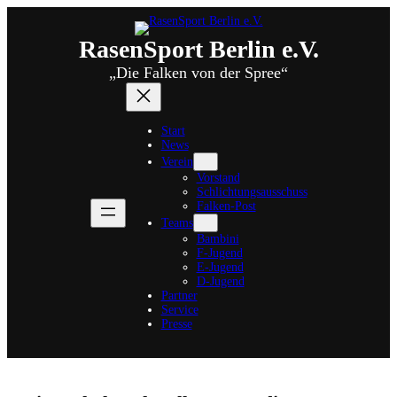
Zum
Inhalt
springen
RasenSport Berlin e.V.
„Die Falken von der Spree“
Start
News
Verein
Vorstand
Schlichtungsausschuss
Falken-Post
Teams
Bambini
F-Jugend
E-Jugend
D-Jugend
Partner
Service
Presse