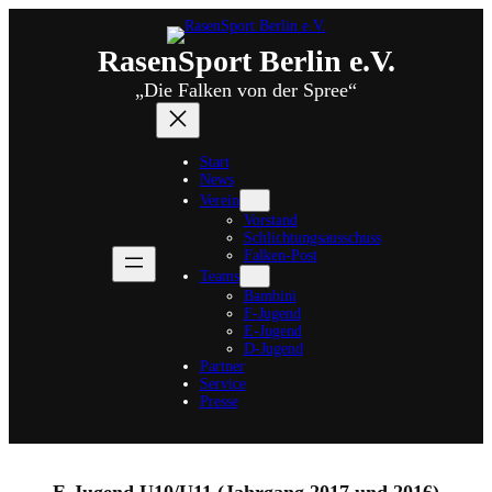
Zum
Inhalt
springen
RasenSport Berlin e.V.
„Die Falken von der Spree“
Start
News
Verein
Vorstand
Schlichtungsausschuss
Falken-Post
Teams
Bambini
F-Jugend
E-Jugend
D-Jugend
Partner
Service
Presse