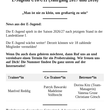
E-Jugend U10/U11 (Jahrgang 2017 und 2016)
„Man ist nie zu klein, um großartig zu sein“
News aus der E-Jugend:
Die E-Jugend spielt in der Saison 2026/27 nach jetzigem Stand in der
Landesklasse I.
Die E-Jugend wächst weiter! Derzeit können wir 18 zahlende
Mitglieder vermelden!
Wenn Du auch dazu gehören möchtest, dann Ruf uns an und
vereinbare einen Termin für ein Probetraining. Wir freuen uns
auf Dich! Die Nummer findest Du ganz unten auf der
Internetseite!
T
rainer*in
Co-Trainer*in
Betreuer*in
Dorina Kitz (Team-
Patryk Bawarski
Managerin)
Manfred Reddig
Madeleine
Vanessa Gruse
Vollbrecht
Christiane Götsch