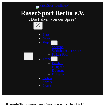
Zum
Inhalt
springen
RasenSport Berlin e.V.
„Die Falken von der Spree“
Start
News
Verein
Vorstand
Schlichtungsausschuss
Falken-Post
Teams
Bambini
F-Jugend
E-Jugend
D-Jugend
Partner
Service
Presse
⚽
Werde Teil unseres neuen Vereins – wir suchen Dich!